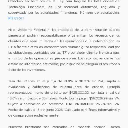
Colectivo en términos de la Ley para Regular las Instituciones de
Tecnología Financiera, es una sociedad autorizada, regulada y
supervisada por las autoridades financieras. Número de autorización:
P127/2021
Ni el Gobierno Federal ni las entidades de la administración pública
paraestatal podrán responsabilizarse o garantizar los recursos de los
clientes que sean utilizados en las operaciones que celebren con las
ITF o frente a otros, así como tampoco asumir alguna responsabilidad por
las obligaciones contraídas por las ITF o por algún cliente frente a otro,
en virtud de las operaciones que celebren. Los retornos, rendimientos
o tasas de interés son estimadas, por lo que no se asegura el resultado o
éxito de las inversiones.
Tasa de interés anual y fija de
8.9%
a
38.9%
sin IVA, sujeta a
evaluación y calificación de nuestra área de crédito. Ejemplo
representativo: monto de crédito por $425,000.00, con tasa anual de
18.6% y a un plazo de 36 meses. Monto total a pagar: $567,026.99 sin IVA.
Sujeto a aprobación de préstamo.
CAT PROMEDIO:
26.2
%
sin IVA.
Fecha de cálculo 15 de junio 2026. Calculado para fines informativos y
de comparación exclusivamente.
Nuestros préstamos son otorgados en moneda nacional (pesos