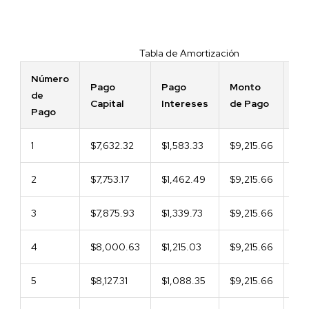
Tabla de Amortización
Número
Pago
Pago
Monto
Sa
de
Capital
Intereses
de Pago
Ins
Pago
1
$7,632.32
$1,583.33
$9,215.66
$9
2
$7,753.17
$1,462.49
$9,215.66
$84
3
$7,875.93
$1,339.73
$9,215.66
$7
4
$8,000.63
$1,215.03
$9,215.66
$6
5
$8,127.31
$1,088.35
$9,215.66
$6