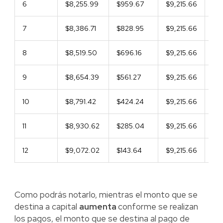
6
$8,255.99
$959.67
$9,215.66
$5
7
$8,386.71
$828.95
$9,215.66
$4
8
$8,519.50
$696.16
$9,215.66
$3
9
$8,654.39
$561.27
$9,215.66
$2
10
$8,791.42
$424.24
$9,215.66
$1
11
$8,930.62
$285.04
$9,215.66
$9
12
$9,072.02
$143.64
$9,215.66
$0
Como podrás notarlo, mientras el monto que se
destina a capital
aumenta
conforme se realizan
los pagos, el monto que se destina al pago de