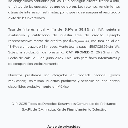
las obligaciones contraídas por las ITF o por algún cliente frente a otro,
en virtud de las operaciones que celebren. Los retornos, rendimientos
o tasas de interés son estimadas, por lo que no se asegura el resultado o
éxito de las inversiones.
Tasa de interés anual y fija de
8.9%
a
38.9%
sin IVA, sujeta a
evaluación y calificación de nuestra área de crédito. Ejemplo
representativo: monto de crédito por $425,000.00, con tasa anual de
18.6% y a un plazo de 36 meses. Monto total a pagar: $567,026.99 sin IVA.
Sujeto a aprobación de préstamo.
CAT PROMEDIO:
26.2
%
sin IVA.
Fecha de cálculo 15 de junio 2026. Calculado para fines informativos y
de comparación exclusivamente.
Nuestros préstamos son otorgados en moneda nacional (pesos
mexicanos). Asimismo, nuestros productos y servicios se encuentran
disponibles exclusivamente en México.
D. R. 2025 Todos los Derechos Reservados Comunidad de Préstamos
S.A.P.I. de C.V., Institución de Financiamiento Colectivo
Aviso de privacidad