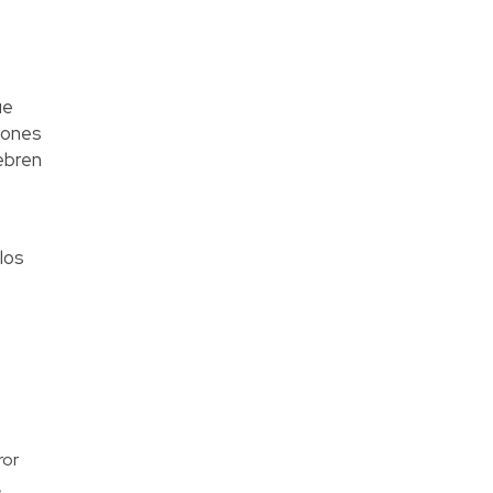
ue
iones
ebren
los
ror
,