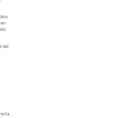
dios
 en
ión
l del
nista