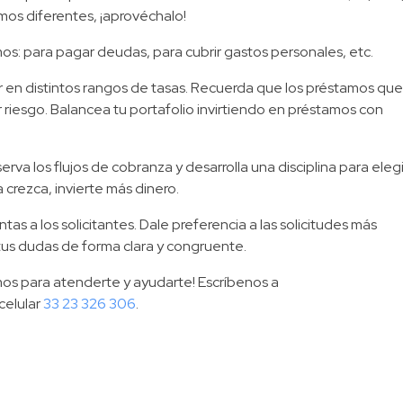
amos diferentes, ¡aprovéchalo!
amos: para pagar deudas, para cubrir gastos personales, etc.
ir en distintos rangos de tasas. Recuerda que los préstamos que
riesgo. Balancea tu portafolio invirtiendo en préstamos con
a los flujos de cobranza y desarrolla una disciplina para elegi
crezca, invierte más dinero.
ntas a los solicitantes. Dale preferencia a las solicitudes más
tus dudas de forma clara y congruente.
os para atenderte y ayudarte! Escríbenos a
celular
33 23 326 306
.