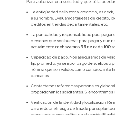
Para autorizar una solicitud y que tú la pue
La antigüedad del historial crediticio, es deci
a su nombre. Evaluamos tarjetas de crédito, c
créditos en tiendas departamentales, etc.
La puntualidad y responsabilidad para pagar 
personas que son buenas para pagar y que no
actualmente
rechazamos 96 de cada 100
so
Capacidad de pago. Nos aseguramos de validar
fijo promedio, ya sea por pago de sueldos o 
nómina que son válidos como comprobante fisc
bancarios.
Contactamos referencias personales y laboral
proporcionan los solicitantes. Si encontramos 
Verificación de la identidad y localización. 
para reducir el riesgo de fraude por suplantaci
procesos incluyen análisis de ubicación IP, va