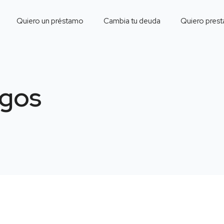
Quiero un préstamo
Cambia tu deuda
Quiero prest
sgos