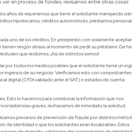
das ver en proceso de fondeo, revisamos entre otras cosas:
r, los años de experiencia que tiene el solicitante manejando cré
réditos hipotecarios, créditos automotrices, préstamos personal
cada uno de los créditos. En yotepresto.com solamente acepta
 tienen ningún atraso al momento de pedir su préstamo. De h
licitudes que recibimos. ¡Así de estrictos somos!
 por todos los medios posibles que el solicitante tiene un ing
por ingresos de su negocio. Verificamos esto con comprobantes
al digital (CFDI validado ante el SAT) o estados de cuenta
es. Esto lo hacemos para corroborar la información que nos
inconsistencias graves, rechazamos de inmediato la solicitud.
Realizamos procesos de prevención de fraude por distintos méto
ón de identidad o que los solicitantes sean ilocalizables. Estos
lidaciones de domicilio, validación del comprobante de identidad