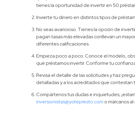
tienes la oportunidad de invertir en 50 prést
Invierte tu dinero en distintos tipos de prést
No seas avaricioso. Tienes la opción de invert
pagan tasas más elevadas conllevan un mayor 
diferentes calificaciones.
Empieza poco a poco. Conoce el modelo, observ
qué préstamos invertir. Conforme tu confianza 
Revisa el detalle de las solicitudes y haz pregu
detalladas y a los acreditados que contestan 
Compártenos tus dudas e inquietudes, ¡estam
inversionistas@yotepresto.com
o márcanos al 