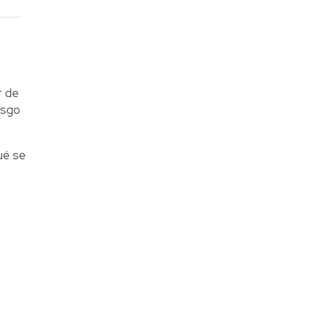
r de
esgo
ué se