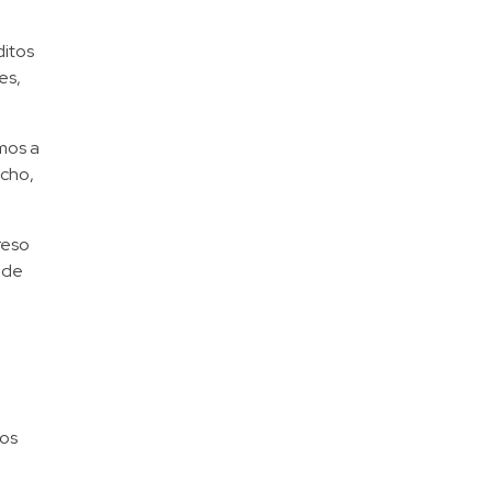
ditos
es,
mos a
echo,
reso
 de
dos
,