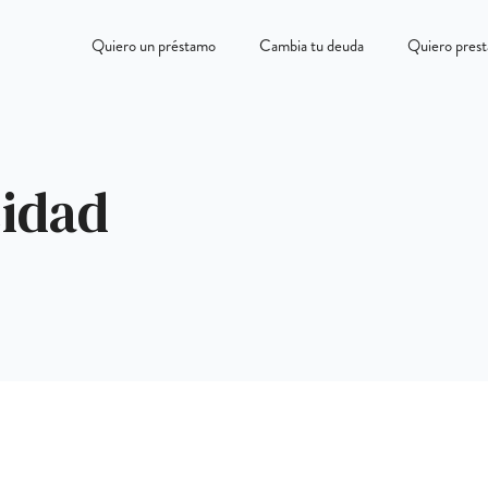
Quiero un préstamo
Cambia tu deuda
Quiero prest
cidad