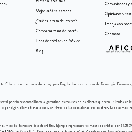
o grado académico.
Historial crediticio
institución bancaria, número de cuenta, CLABE interbancaria, y demás in
iones
Comunicados y e
ormación de referencias personales, beneficiarios, representantes, o cua
ivadas de la relación contractual o comercial.
Mejor crédito personal
Opiniones y tes
 Fiscal, régimen fiscal, domicilio fiscal y demás información necesaria p
¿Qué es la tasa de interes?
es de manera indirecta a través de fuentes de acceso público, socie
Trabaja con noso
ales.
lidación de identidad, prevención de fraude y cumplimiento normati
Comparar tasas de interés
formación de representantes legales, personas de contacto, empleados, 
Contacto
.
epresto.
Tipos de créditos en México
les de manera indirecta a través de fuentes de acceso público, aut
Blog
eros (incluyendo apoderados, representantes, accionistas o benefici
 listas de cumplimiento.
 y que les ha informado sobre el tratamiento que Yotepresto dará a 
eros, manifiesta que cuenta con la autorización correspondiente par
nales conforme al presente Aviso de Privacidad.
ibles en los términos previstos por la legislación aplicable.
o Colectivo en términos de la Ley para Regular las Instituciones de Tecnología Financiera,
ibles en los términos previstos por la legislación aplicable.
sonales
statal podrán responsabilizarse o garantizar los recursos de los clientes que sean utilizados en 
F o por algún cliente frente a otro, en virtud de las operaciones que celebren. Los retornos, r
sonales
 y calificación de nuestra área de crédito. Ejemplo representativo: monto de crédito por $425
OMEDIO: 26.2%
sin IVA. Fecha de cálculo 15 de junio 2026. Calculado para fines informativo