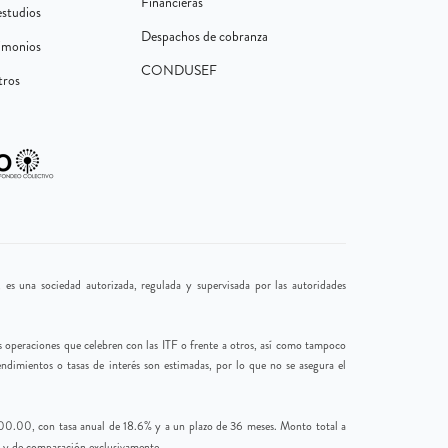
Financieras
formación necesaria para la gestión de pagos,
studios
lquier otro tercero relacionado con la contratación o
Despachos de cobranza
timonios
ara la emisión y recepción de comprobantes fiscales
CONDUSEF
dades de información crediticia, autoridades
tros
vo, así como de terceros con los que mantenga una
colaboradores, o cualquier otro tercero relacionado
oridades competentes, proveedores de servicios
ario controlador), manifiesta que cuenta con la
sus datos personales conforme al presente Aviso
a proporcionarlos y que les ha informado sobre el
 es una sociedad autorizada, regulada y supervisada por las autoridades
las operaciones que celebren con las ITF o frente a otros, así como tampoco
endimientos o tasas de interés son estimadas, por lo que no se asegura el
,000.00, con tasa anual de 18.6% y a un plazo de 36 meses. Monto total a
s y de comparación exclusivamente.