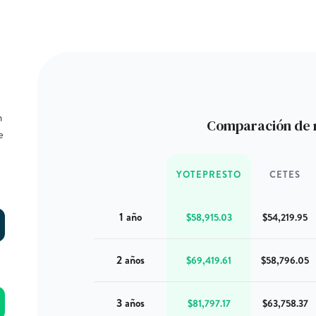
n
Comparación de 
e
YOTEPRESTO
CETES
1 año
$58,915.03
$54,219.95
2 años
$69,419.61
$58,796.05
3 años
$81,797.17
$63,758.37