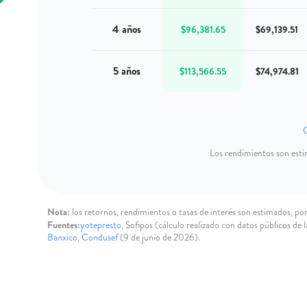
4 años
$96,381.65
$69,139.51
5 años
$113,566.55
$74,974.81
C
Los rendimientos son estim
Nota:
los retornos, rendimientos o tasas de interés son estimados, por 
Fuentes:
yotepresto
, Sofipos (cálculo realizado con datos públicos de 
Banxico
,
Condusef
(9 de junio de 2026).