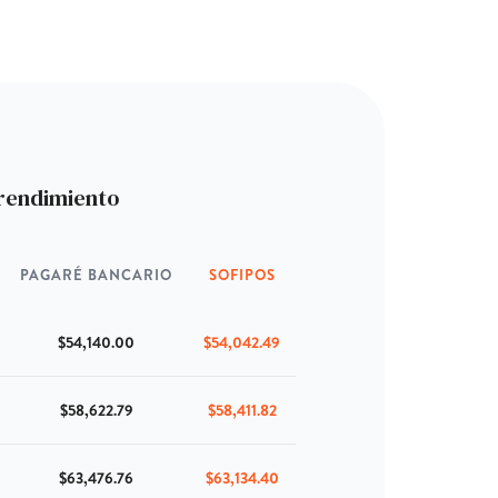
rendimiento
PAGARÉ BANCARIO
SOFIPOS
$54,140.00
$54,042.49
$58,622.79
$58,411.82
$63,476.76
$63,134.40