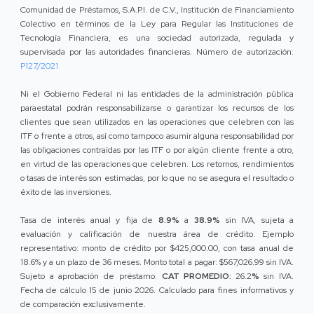
Comunidad de Préstamos, S.A.P.I. de C.V., Institución de Financiamiento
Colectivo en términos de la Ley para Regular las Instituciones de
Tecnología Financiera, es una sociedad autorizada, regulada y
supervisada por las autoridades financieras. Número de autorización:
P127/2021
Ni el Gobierno Federal ni las entidades de la administración pública
paraestatal podrán responsabilizarse o garantizar los recursos de los
clientes que sean utilizados en las operaciones que celebren con las
ITF o frente a otros, así como tampoco asumir alguna responsabilidad por
las obligaciones contraídas por las ITF o por algún cliente frente a otro,
en virtud de las operaciones que celebren. Los retornos, rendimientos
o tasas de interés son estimadas, por lo que no se asegura el resultado o
éxito de las inversiones.
Tasa de interés anual y fija de
8.9%
a
38.9%
sin IVA, sujeta a
evaluación y calificación de nuestra área de crédito. Ejemplo
representativo: monto de crédito por $425,000.00, con tasa anual de
18.6% y a un plazo de 36 meses. Monto total a pagar: $567,026.99 sin IVA.
Sujeto a aprobación de préstamo.
CAT PROMEDIO:
26.2
%
sin IVA.
Fecha de cálculo 15 de junio 2026. Calculado para fines informativos y
de comparación exclusivamente.