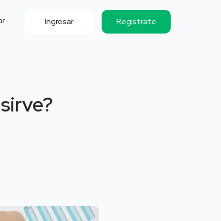
ar
Ingresar
Regístrate
sirve?