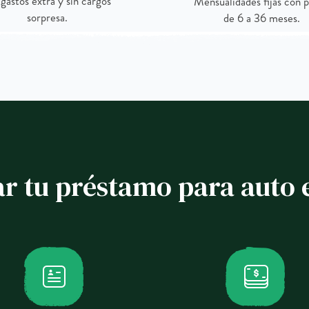
 gastos extra y sin cargos
Mensualidades fijas con p
sorpresa.
de 6 a 36 meses.
ar tu préstamo para auto 