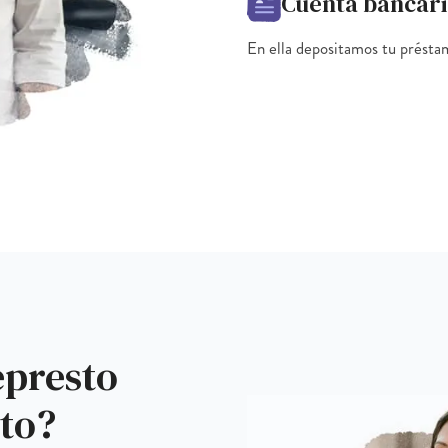
Cuenta bancari
En ella depositamos tu préstam
epresto
uto?