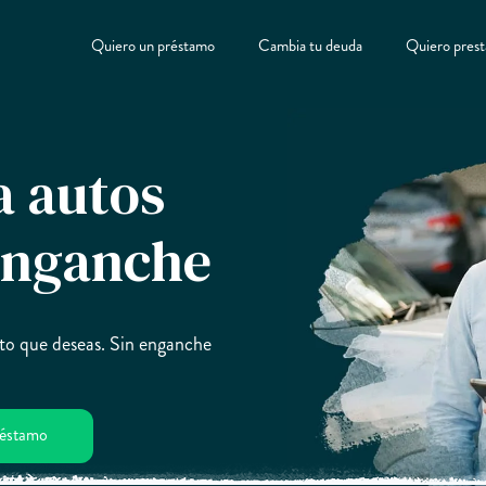
Quiero un préstamo
Cambia tu deuda
Quiero prest
a autos
enganche
to que deseas. Sin enganche
préstamo