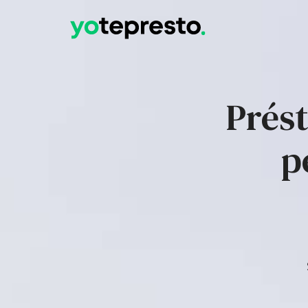
Prést
p