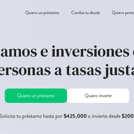
Quiero un préstamo
Cambia tu deuda
Quiero prest
amos e inversiones
ersonas a tasas just
Quiero un préstamo
Quiero invertir
Solicita tu préstamo hasta por
$425,000
o invierte desde
$200