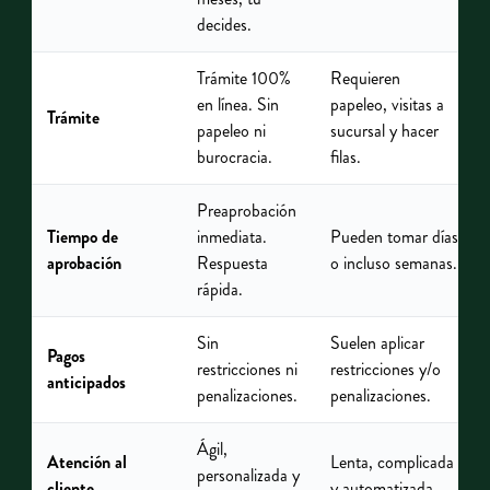
decides.
Trámite 100%
Requieren
en línea. Sin
papeleo, visitas a
Trámite
papeleo ni
sucursal y hacer
burocracia.
filas.
Preaprobación
Tiempo de
inmediata.
Pueden tomar días
aprobación
Respuesta
o incluso semanas.
rápida.
Sin
Suelen aplicar
Pagos
restricciones ni
restricciones y/o
anticipados
penalizaciones.
penalizaciones.
Ágil,
Atención al
Lenta, complicada
personalizada y
cliente
y automatizada.