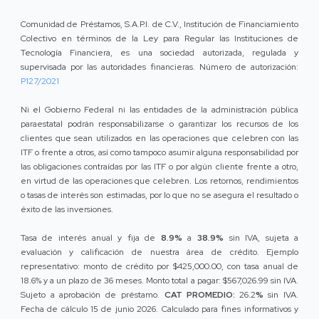
Comunidad de Préstamos, S.A.P.I. de C.V., Institución de Financiamiento
Colectivo en términos de la Ley para Regular las Instituciones de
Tecnología Financiera, es una sociedad autorizada, regulada y
supervisada por las autoridades financieras. Número de autorización:
P127/2021
Ni el Gobierno Federal ni las entidades de la administración pública
paraestatal podrán responsabilizarse o garantizar los recursos de los
clientes que sean utilizados en las operaciones que celebren con las
ITF o frente a otros, así como tampoco asumir alguna responsabilidad por
las obligaciones contraídas por las ITF o por algún cliente frente a otro,
en virtud de las operaciones que celebren. Los retornos, rendimientos
o tasas de interés son estimadas, por lo que no se asegura el resultado o
éxito de las inversiones.
Tasa de interés anual y fija de
8.9%
a
38.9%
sin IVA, sujeta a
evaluación y calificación de nuestra área de crédito. Ejemplo
representativo: monto de crédito por $425,000.00, con tasa anual de
18.6% y a un plazo de 36 meses. Monto total a pagar: $567,026.99 sin IVA.
Sujeto a aprobación de préstamo.
CAT PROMEDIO:
26.2
%
sin IVA.
Fecha de cálculo 15 de junio 2026. Calculado para fines informativos y