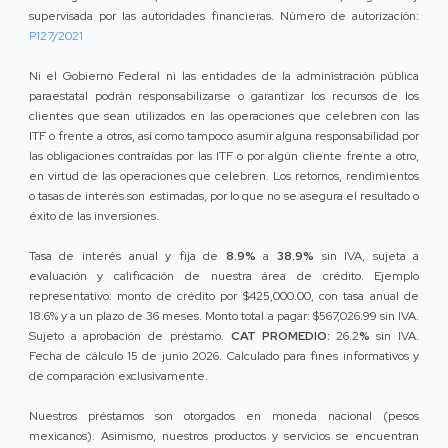
supervisada por las autoridades financieras. Número de autorización:
P127/2021
Ni el Gobierno Federal ni las entidades de la administración pública
paraestatal podrán responsabilizarse o garantizar los recursos de los
clientes que sean utilizados en las operaciones que celebren con las
ITF o frente a otros, así como tampoco asumir alguna responsabilidad por
las obligaciones contraídas por las ITF o por algún cliente frente a otro,
en virtud de las operaciones que celebren. Los retornos, rendimientos
o tasas de interés son estimadas, por lo que no se asegura el resultado o
éxito de las inversiones.
Tasa de interés anual y fija de
8.9%
a
38.9%
sin IVA, sujeta a
evaluación y calificación de nuestra área de crédito. Ejemplo
representativo: monto de crédito por $425,000.00, con tasa anual de
18.6% y a un plazo de 36 meses. Monto total a pagar: $567,026.99 sin IVA.
Sujeto a aprobación de préstamo.
CAT PROMEDIO:
26.2
%
sin IVA.
Fecha de cálculo 15 de junio 2026. Calculado para fines informativos y
de comparación exclusivamente.
Nuestros préstamos son otorgados en moneda nacional (pesos
mexicanos). Asimismo, nuestros productos y servicios se encuentran