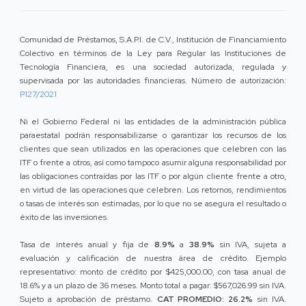
Comunidad de Préstamos, S.A.P.I. de C.V., Institución de Financiamiento
Colectivo en términos de la Ley para Regular las Instituciones de
Tecnología Financiera, es una sociedad autorizada, regulada y
supervisada por las autoridades financieras. Número de autorización:
P127/2021
Ni el Gobierno Federal ni las entidades de la administración pública
paraestatal podrán responsabilizarse o garantizar los recursos de los
clientes que sean utilizados en las operaciones que celebren con las
ITF o frente a otros, así como tampoco asumir alguna responsabilidad por
las obligaciones contraídas por las ITF o por algún cliente frente a otro,
en virtud de las operaciones que celebren. Los retornos, rendimientos
o tasas de interés son estimadas, por lo que no se asegura el resultado o
éxito de las inversiones.
Tasa de interés anual y fija de
8.9%
a
38.9%
sin IVA, sujeta a
evaluación y calificación de nuestra área de crédito. Ejemplo
representativo: monto de crédito por $425,000.00, con tasa anual de
18.6% y a un plazo de 36 meses. Monto total a pagar: $567,026.99 sin IVA.
Sujeto a aprobación de préstamo.
CAT PROMEDIO: 26.2%
sin IVA.