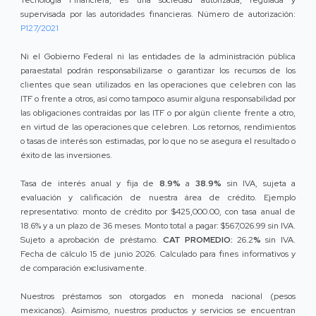
Tecnología Financiera, es una sociedad autorizada, regulada y
supervisada por las autoridades financieras. Número de autorización:
P127/2021
Ni el Gobierno Federal ni las entidades de la administración pública
paraestatal podrán responsabilizarse o garantizar los recursos de los
clientes que sean utilizados en las operaciones que celebren con las
ITF o frente a otros, así como tampoco asumir alguna responsabilidad por
las obligaciones contraídas por las ITF o por algún cliente frente a otro,
en virtud de las operaciones que celebren. Los retornos, rendimientos
o tasas de interés son estimadas, por lo que no se asegura el resultado o
éxito de las inversiones.
Tasa de interés anual y fija de
8.9%
a
38.9%
sin IVA, sujeta a
evaluación y calificación de nuestra área de crédito. Ejemplo
representativo: monto de crédito por $425,000.00, con tasa anual de
18.6% y a un plazo de 36 meses. Monto total a pagar: $567,026.99 sin IVA.
Sujeto a aprobación de préstamo.
CAT PROMEDIO:
26.2
%
sin IVA.
Fecha de cálculo 15 de junio 2026. Calculado para fines informativos y
de comparación exclusivamente.
Nuestros préstamos son otorgados en moneda nacional (pesos
mexicanos). Asimismo, nuestros productos y servicios se encuentran