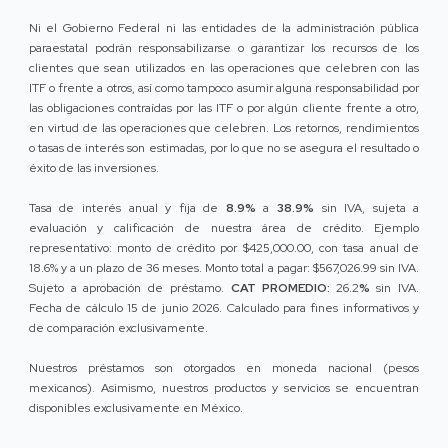
Ni el Gobierno Federal ni las entidades de la administración pública
paraestatal podrán responsabilizarse o garantizar los recursos de los
clientes que sean utilizados en las operaciones que celebren con las
ITF o frente a otros, así como tampoco asumir alguna responsabilidad por
las obligaciones contraídas por las ITF o por algún cliente frente a otro,
en virtud de las operaciones que celebren. Los retornos, rendimientos
o tasas de interés son estimadas, por lo que no se asegura el resultado o
éxito de las inversiones.
Tasa de interés anual y fija de
8.9%
a
38.9%
sin IVA, sujeta a
evaluación y calificación de nuestra área de crédito. Ejemplo
representativo: monto de crédito por $425,000.00, con tasa anual de
18.6% y a un plazo de 36 meses. Monto total a pagar: $567,026.99 sin IVA.
Sujeto a aprobación de préstamo.
CAT PROMEDIO:
26.2
%
sin IVA.
Fecha de cálculo 15 de junio 2026. Calculado para fines informativos y
de comparación exclusivamente.
Nuestros préstamos son otorgados en moneda nacional (pesos
mexicanos). Asimismo, nuestros productos y servicios se encuentran
disponibles exclusivamente en México.