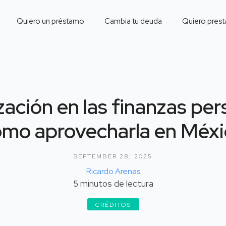
Quiero un préstamo
Cambia tu deuda
Quiero prest
ización en las finanzas per
ómo aprovecharla en Méxi
SEPTEMBER 28, 2025
Ricardo Arenas
5
minutos de lectura
CRÉDITOS