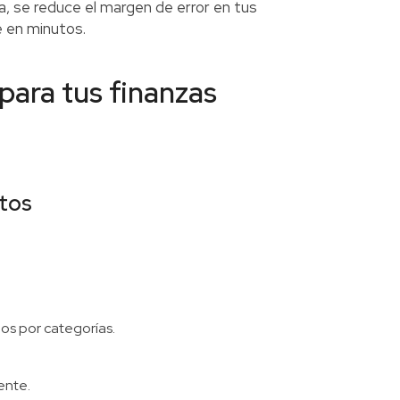
ia, se reduce el margen de error en tus
 en minutos.
para tus finanzas
stos
rlos por categorías.
ente.