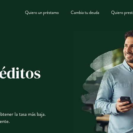
Quiero un préstamo
Cambia tu deuda
Quiero prest
éditos
tener la tasa más baja.
ente.