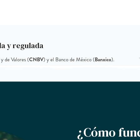
da y regulada
y de Valores (
CNBV
) y el Banco de México (
Banxico
).
¿Cómo func