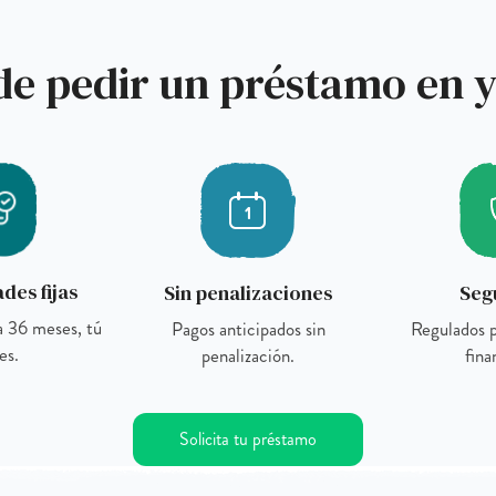
de pedir un préstamo en 
des fijas
Sin penalizaciones
Seg
a 36 meses, tú
Pagos anticipados sin
Regulados p
es.
penalización.
fina
Solicita tu préstamo