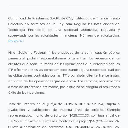
Comunidad de Préstamos, S.A.P.I. de C.V., Institución de Financiamiento
Colectivo en términos de la Ley para Regular las Instituciones de
Tecnología Financiera, es una sociedad autorizada, regulada y
supervisada por las autoridades financieras. Número de autorización:
P127/2021
Ni el Gobierno Federal ni las entidades de la administración pública
paraestatal podrán responsabilizarse o garantizar los recursos de los
clientes que sean utilizados en las operaciones que celebren con las
ITF o frente a otros, así como tampoco asumir alguna responsabilidad por
las obligaciones contraídas por las ITF o por algún cliente frente a otro,
en virtud de las operaciones que celebren. Los retornos, rendimientos
o tasas de interés son estimadas, por lo que no se asegura el resultado o
éxito de las inversiones.
Tasa de interés anual y fija de
8.9%
a
38.9%
sin IVA, sujeta a
evaluación y calificación de nuestra área de crédito. Ejemplo
representativo: monto de crédito por $425,000.00, con tasa anual de
18.6% y a un plazo de 36 meses. Monto total a pagar: $567,026.99 sin IVA.
Sujeto a aprobación de préstamo.
CAT PROMEDIO:
26.2
%
sin IVA.