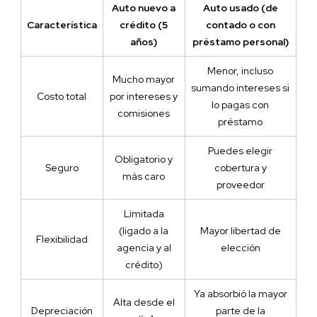
Auto nuevo a
Auto usado (de
Característica
crédito (5
contado o con
años)
préstamo personal)
Menor, incluso
Mucho mayor
sumando intereses si
Costo total
por intereses y
lo pagas con
comisiones
préstamo
Puedes elegir
Obligatorio y
Seguro
cobertura y
más caro
proveedor
Limitada
(ligado a la
Mayor libertad de
Flexibilidad
agencia y al
elección
crédito)
Ya absorbió la mayor
Alta desde el
Depreciación
parte de la