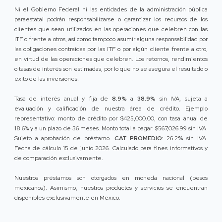
Ni el Gobierno Federal ni las entidades de la administración pública
paraestatal podrán responsabilizarse o garantizar los recursos de los
clientes que sean utilizados en las operaciones que celebren con las
ITF o frente a otros, así como tampoco asumir alguna responsabilidad por
las obligaciones contraídas por las ITF o por algún cliente frente a otro,
en virtud de las operaciones que celebren. Los retornos, rendimientos
o tasas de interés son estimadas, por lo que no se asegura el resultado o
éxito de las inversiones.
Tasa de interés anual y fija de
8.9%
a
38.9%
sin IVA, sujeta a
evaluación y calificación de nuestra área de crédito. Ejemplo
representativo: monto de crédito por $425,000.00, con tasa anual de
18.6% y a un plazo de 36 meses. Monto total a pagar: $567,026.99 sin IVA.
Sujeto a aprobación de préstamo.
CAT PROMEDIO:
26.2
%
sin IVA.
Fecha de cálculo 15 de junio 2026. Calculado para fines informativos y
de comparación exclusivamente.
Nuestros préstamos son otorgados en moneda nacional (pesos
mexicanos). Asimismo, nuestros productos y servicios se encuentran
disponibles exclusivamente en México.