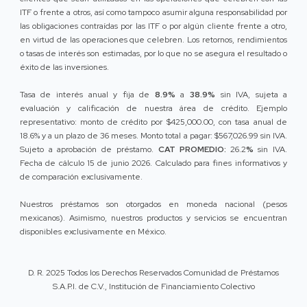
ITF o frente a otros, así como tampoco asumir alguna responsabilidad por
las obligaciones contraídas por las ITF o por algún cliente frente a otro,
en virtud de las operaciones que celebren. Los retornos, rendimientos
o tasas de interés son estimadas, por lo que no se asegura el resultado o
éxito de las inversiones.
Tasa de interés anual y fija de
8.9%
a
38.9%
sin IVA, sujeta a
evaluación y calificación de nuestra área de crédito. Ejemplo
representativo: monto de crédito por $425,000.00, con tasa anual de
18.6% y a un plazo de 36 meses. Monto total a pagar: $567,026.99 sin IVA.
Sujeto a aprobación de préstamo.
CAT PROMEDIO:
26.2
%
sin IVA.
Fecha de cálculo 15 de junio 2026. Calculado para fines informativos y
de comparación exclusivamente.
Nuestros préstamos son otorgados en moneda nacional (pesos
mexicanos). Asimismo, nuestros productos y servicios se encuentran
disponibles exclusivamente en México.
D. R. 2025 Todos los Derechos Reservados Comunidad de Préstamos
S.A.P.I. de C.V., Institución de Financiamiento Colectivo