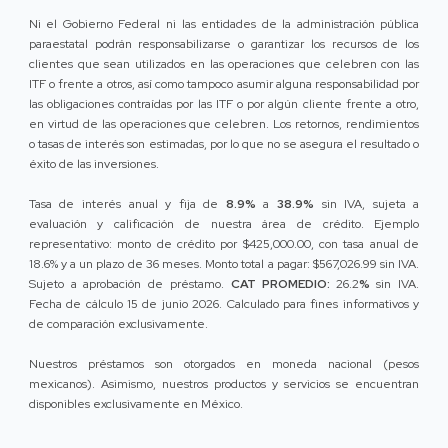
Ni el Gobierno Federal ni las entidades de la administración pública
paraestatal podrán responsabilizarse o garantizar los recursos de los
clientes que sean utilizados en las operaciones que celebren con las
ITF o frente a otros, así como tampoco asumir alguna responsabilidad por
las obligaciones contraídas por las ITF o por algún cliente frente a otro,
en virtud de las operaciones que celebren. Los retornos, rendimientos
o tasas de interés son estimadas, por lo que no se asegura el resultado o
éxito de las inversiones.
Tasa de interés anual y fija de
8.9%
a
38.9%
sin IVA, sujeta a
evaluación y calificación de nuestra área de crédito. Ejemplo
representativo: monto de crédito por $425,000.00, con tasa anual de
18.6% y a un plazo de 36 meses. Monto total a pagar: $567,026.99 sin IVA.
Sujeto a aprobación de préstamo.
CAT PROMEDIO:
26.2
%
sin IVA.
Fecha de cálculo 15 de junio 2026. Calculado para fines informativos y
de comparación exclusivamente.
Nuestros préstamos son otorgados en moneda nacional (pesos
mexicanos). Asimismo, nuestros productos y servicios se encuentran
disponibles exclusivamente en México.