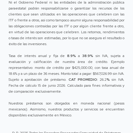
Ni el Gobierno Federal ni las entidades de la administración pública
paraestatal podrán responsabilizarse o garantizar los recursos de los
clientes que sean utilizados en las operaciones que celebren con las
ITF o frente a otros, así como tampoco asumir alguna responsabilidad por
las obligaciones contraídas por las ITF o por algún cliente frente a otro,
en virtud de las operaciones que celebren. Los retornos, rendimientos
o tasas de interés son estimadas, por lo que no se asegura el resultado o
éxito de las inversiones.
Tasa de interés anual y fija de
8.9%
a
38.9%
sin IVA, sujeta a
evaluación y calificación de nuestra área de crédito. Ejemplo
representativo: monto de crédito por $425,000.00, con tasa anual de
18.6% y a un plazo de 36 meses. Monto total a pagar: $567,026.99 sin IVA.
Sujeto a aprobación de préstamo.
CAT PROMEDIO:
26.2
%
sin IVA.
Fecha de cálculo 15 de junio 2026. Calculado para fines informativos y
de comparación exclusivamente.
Nuestros préstamos son otorgados en moneda nacional (pesos
mexicanos). Asimismo, nuestros productos y servicios se encuentran
disponibles exclusivamente en México.
D. R. 2025 Todos los Derechos Reservados Comunidad de Préstamos