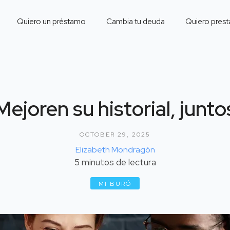
Quiero un préstamo
Cambia tu deuda
Quiero prest
Mejoren su historial, junto
OCTOBER 29, 2025
Elizabeth Mondragón
5
minutos de lectura
MI BURÓ