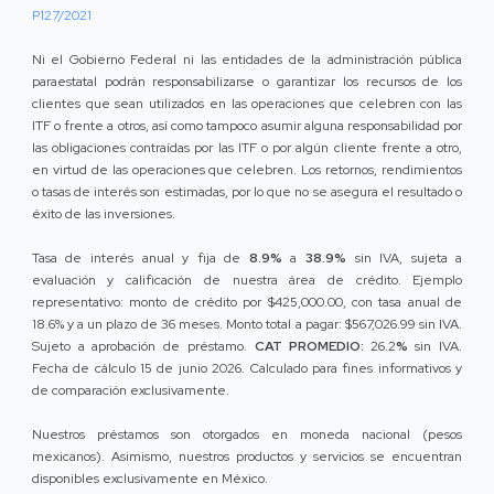
P127/2021
Ni el Gobierno Federal ni las entidades de la administración pública
paraestatal podrán responsabilizarse o garantizar los recursos de los
clientes que sean utilizados en las operaciones que celebren con las
ITF o frente a otros, así como tampoco asumir alguna responsabilidad por
las obligaciones contraídas por las ITF o por algún cliente frente a otro,
en virtud de las operaciones que celebren. Los retornos, rendimientos
o tasas de interés son estimadas, por lo que no se asegura el resultado o
éxito de las inversiones.
Tasa de interés anual y fija de
8.9%
a
38.9%
sin IVA, sujeta a
evaluación y calificación de nuestra área de crédito. Ejemplo
representativo: monto de crédito por $425,000.00, con tasa anual de
18.6% y a un plazo de 36 meses. Monto total a pagar: $567,026.99 sin IVA.
Sujeto a aprobación de préstamo.
CAT PROMEDIO:
26.2
%
sin IVA.
Fecha de cálculo 15 de junio 2026. Calculado para fines informativos y
de comparación exclusivamente.
Nuestros préstamos son otorgados en moneda nacional (pesos
mexicanos). Asimismo, nuestros productos y servicios se encuentran
disponibles exclusivamente en México.