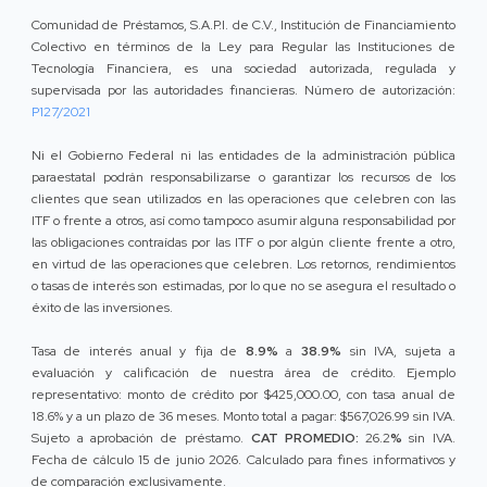
Comunidad de Préstamos, S.A.P.I. de C.V., Institución de Financiamiento
Colectivo en términos de la Ley para Regular las Instituciones de
Tecnología Financiera, es una sociedad autorizada, regulada y
supervisada por las autoridades financieras. Número de autorización:
P127/2021
Ni el Gobierno Federal ni las entidades de la administración pública
paraestatal podrán responsabilizarse o garantizar los recursos de los
clientes que sean utilizados en las operaciones que celebren con las
ITF o frente a otros, así como tampoco asumir alguna responsabilidad por
las obligaciones contraídas por las ITF o por algún cliente frente a otro,
en virtud de las operaciones que celebren. Los retornos, rendimientos
o tasas de interés son estimadas, por lo que no se asegura el resultado o
éxito de las inversiones.
Tasa de interés anual y fija de
8.9%
a
38.9%
sin IVA, sujeta a
evaluación y calificación de nuestra área de crédito. Ejemplo
representativo: monto de crédito por $425,000.00, con tasa anual de
18.6% y a un plazo de 36 meses. Monto total a pagar: $567,026.99 sin IVA.
Sujeto a aprobación de préstamo.
CAT PROMEDIO:
26.2
%
sin IVA.
Fecha de cálculo 15 de junio 2026. Calculado para fines informativos y
de comparación exclusivamente.