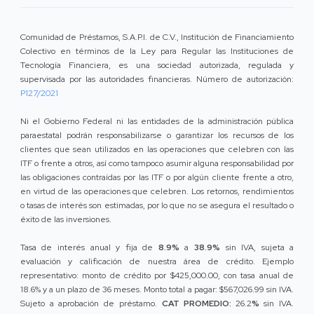
Comunidad de Préstamos, S.A.P.I. de C.V., Institución de Financiamiento
Colectivo en términos de la Ley para Regular las Instituciones de
Tecnología Financiera, es una sociedad autorizada, regulada y
supervisada por las autoridades financieras. Número de autorización:
P127/2021
Ni el Gobierno Federal ni las entidades de la administración pública
paraestatal podrán responsabilizarse o garantizar los recursos de los
clientes que sean utilizados en las operaciones que celebren con las
ITF o frente a otros, así como tampoco asumir alguna responsabilidad por
las obligaciones contraídas por las ITF o por algún cliente frente a otro,
en virtud de las operaciones que celebren. Los retornos, rendimientos
o tasas de interés son estimadas, por lo que no se asegura el resultado o
éxito de las inversiones.
Tasa de interés anual y fija de
8.9%
a
38.9%
sin IVA, sujeta a
evaluación y calificación de nuestra área de crédito. Ejemplo
representativo: monto de crédito por $425,000.00, con tasa anual de
18.6% y a un plazo de 36 meses. Monto total a pagar: $567,026.99 sin IVA.
Sujeto a aprobación de préstamo.
CAT PROMEDIO:
26.2
%
sin IVA.