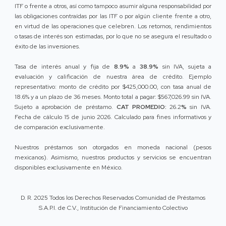
ITF o frente a otros, así como tampoco asumir alguna responsabilidad por
las obligaciones contraídas por las ITF o por algún cliente frente a otro,
en virtud de las operaciones que celebren. Los retornos, rendimientos
o tasas de interés son estimadas, por lo que no se asegura el resultado o
éxito de las inversiones.
Tasa de interés anual y fija de
8.9%
a
38.9%
sin IVA, sujeta a
evaluación y calificación de nuestra área de crédito. Ejemplo
representativo: monto de crédito por $425,000.00, con tasa anual de
18.6% y a un plazo de 36 meses. Monto total a pagar: $567,026.99 sin IVA.
Sujeto a aprobación de préstamo.
CAT PROMEDIO:
26.2
%
sin IVA.
Fecha de cálculo 15 de junio 2026. Calculado para fines informativos y
de comparación exclusivamente.
Nuestros préstamos son otorgados en moneda nacional (pesos
mexicanos). Asimismo, nuestros productos y servicios se encuentran
disponibles exclusivamente en México.
D. R. 2025 Todos los Derechos Reservados Comunidad de Préstamos
S.A.P.I. de C.V., Institución de Financiamiento Colectivo