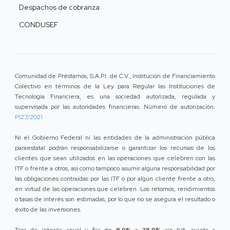
Despachos de cobranza
CONDUSEF
Comunidad de Préstamos, S.A.P.I. de C.V., Institución de Financiamiento
Colectivo en términos de la Ley para Regular las Instituciones de
Tecnología Financiera, es una sociedad autorizada, regulada y
supervisada por las autoridades financieras. Número de autorización:
P127/2021
Ni el Gobierno Federal ni las entidades de la administración pública
paraestatal podrán responsabilizarse o garantizar los recursos de los
clientes que sean utilizados en las operaciones que celebren con las
ITF o frente a otros, así como tampoco asumir alguna responsabilidad por
las obligaciones contraídas por las ITF o por algún cliente frente a otro,
en virtud de las operaciones que celebren. Los retornos, rendimientos
o tasas de interés son estimadas, por lo que no se asegura el resultado o
éxito de las inversiones.
Tasa de interés anual y fija de
8.9%
a
38.9%
sin IVA, sujeta a