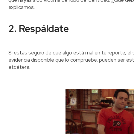
que hayas sido víctima de robo de identidad. ¿Qué de
explicamos.
2. Respáldate
Si estás seguro de que algo está mal en tu reporte, el 
evidencia disponible que lo compruebe, pueden ser e
etcétera.