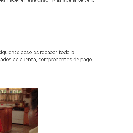
bes hacer en ese caso? Más adelante te lo
siguiente paso es recabar toda la
stados de cuenta, comprobantes de pago,