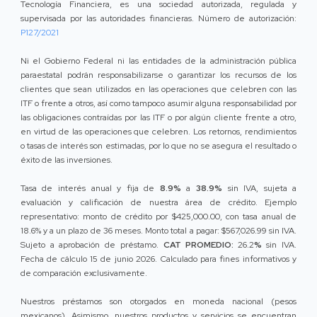
Tecnología Financiera, es una sociedad autorizada, regulada y
supervisada por las autoridades financieras. Número de autorización:
P127/2021
Ni el Gobierno Federal ni las entidades de la administración pública
paraestatal podrán responsabilizarse o garantizar los recursos de los
clientes que sean utilizados en las operaciones que celebren con las
ITF o frente a otros, así como tampoco asumir alguna responsabilidad por
las obligaciones contraídas por las ITF o por algún cliente frente a otro,
en virtud de las operaciones que celebren. Los retornos, rendimientos
o tasas de interés son estimadas, por lo que no se asegura el resultado o
éxito de las inversiones.
Tasa de interés anual y fija de
8.9%
a
38.9%
sin IVA, sujeta a
evaluación y calificación de nuestra área de crédito. Ejemplo
representativo: monto de crédito por $425,000.00, con tasa anual de
18.6% y a un plazo de 36 meses. Monto total a pagar: $567,026.99 sin IVA.
Sujeto a aprobación de préstamo.
CAT PROMEDIO:
26.2
%
sin IVA.
Fecha de cálculo 15 de junio 2026. Calculado para fines informativos y
de comparación exclusivamente.
Nuestros préstamos son otorgados en moneda nacional (pesos
mexicanos). Asimismo, nuestros productos y servicios se encuentran