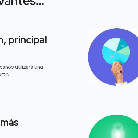
evantes…
n, principal
anos utilizará una
rtir.
 más
s