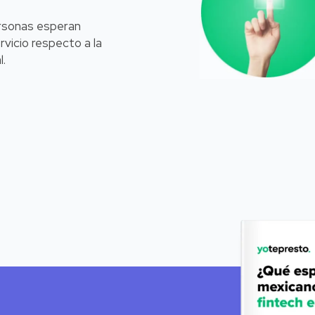
rsonas esperan
rvicio respecto a la
l.