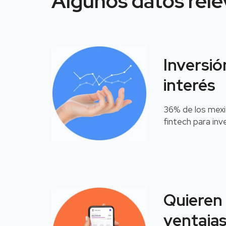
Algunos datos rel
Inversió
interés
36% de los mexic
fintech para inve
Quieren
ventaja