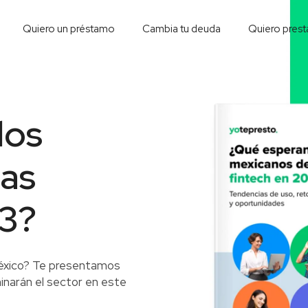
Quiero un préstamo
Cambia tu deuda
Quiero prest
los
las
23?
éxico? Te presentamos
narán el sector en este