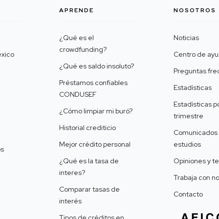
APRENDE
NOSOTROS
¿Qué es el
Noticias
crowdfunding?
xico
Centro de ay
¿Qué es saldo insoluto?
Preguntas fr
Préstamos confiables
Estadísticas
CONDUSEF
Estadísticas p
¿Cómo limpiar mi buró?
trimestre
Historial crediticio
Comunicados 
Mejor crédito personal
estudios
os
¿Qué es la tasa de
Opiniones y t
interes?
Trabaja con n
Comparar tasas de
Contacto
interés
Tipos de créditos en