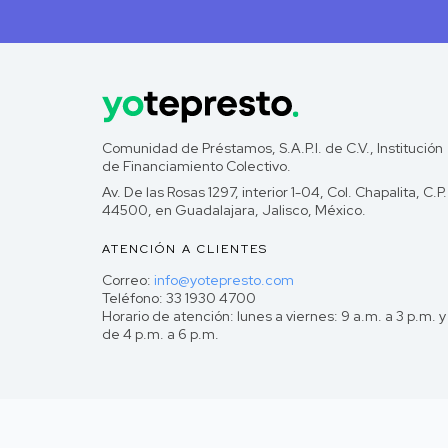
Comunidad de Préstamos, S.A.P.I. de C.V., Institución
de Financiamiento Colectivo.
Av. De las Rosas 1297, interior 1-04, Col. Chapalita, C.P.
44500, en Guadalajara, Jalisco, México.
ATENCIÓN A CLIENTES
Correo:
info@yotepresto.com
Teléfono: 33 1930 4700
Horario de atención: lunes a viernes: 9 a.m. a 3 p.m. y
de 4 p.m. a 6 p.m.