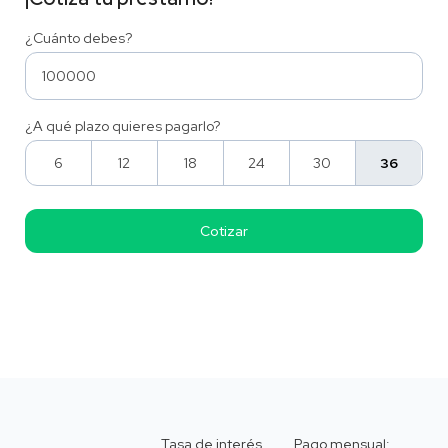
¿Cuánto debes?
¿A qué plazo quieres pagarlo?
6
12
18
24
30
36
Tasa de interés
Pago mensual: