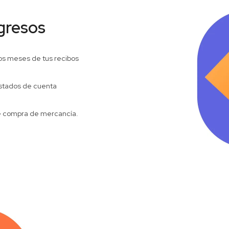
gresos
os meses de tus recibos
estados de cuenta
e compra de mercancía.