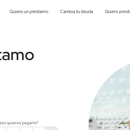
Quiero un préstamo
Cambia tu deuda
Quiero prest
stamo
azo quieres pagarlo?