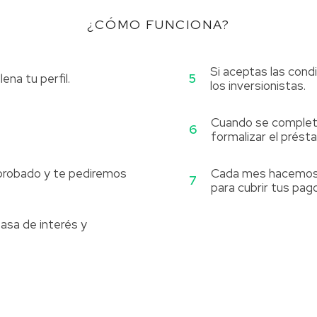
¿CÓMO FUNCIONA?
Si aceptas las cond
5
ena tu perfil.
los inversionistas.
Cuando se completa
6
formalizar el prést
probado y te pediremos
Cada mes hacemos 
7
para cubrir tus pag
asa de interés y