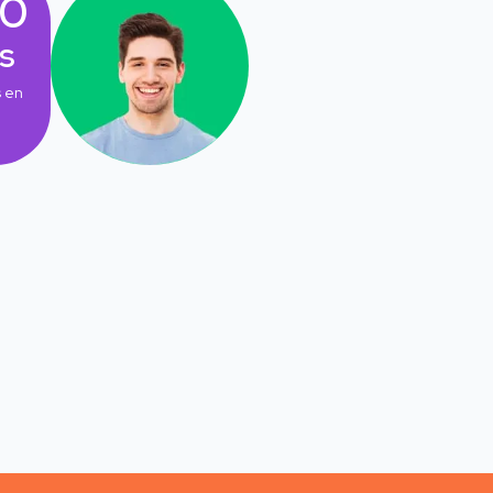
00
s
 en