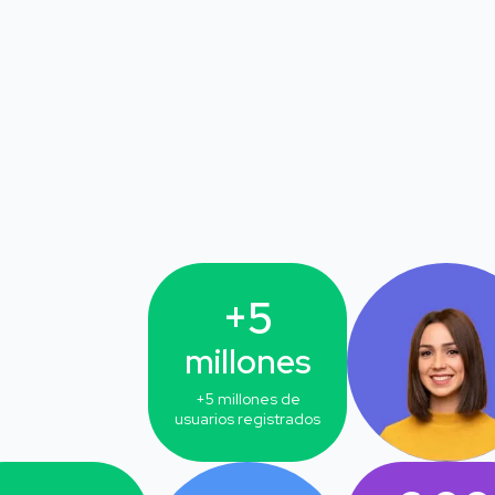
+5
millones
+5
millones de
usuarios registrados