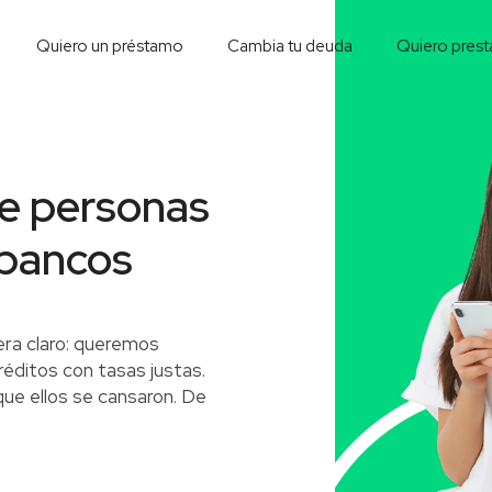
Quiero un préstamo
Cambia tu deuda
Quiero prest
de personas
 bancos
era claro: queremos
réditos con tasas justas.
ue ellos se cansaron. De