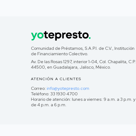
Comunidad de Préstamos, S.A.P.I. de C.V., Institución
de Financiamiento Colectivo.
Av. De las Rosas 1297, interior 1-04, Col. Chapalita, C.P.
44500, en Guadalajara, Jalisco, México.
ATENCIÓN A CLIENTES
Correo:
info@yotepresto.com
Teléfono: 33 1930 4700
Horario de atención: lunes a viernes: 9 a.m. a 3 p.m. y
de 4 p.m. a 6 p.m.