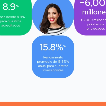
+6,0
8.9
%
millone
sas desde
8.9
%
+6,000
millones
para nuestros
préstamos
acreditados
entregados
15.8%
%
Rendimiento
promedio de
15.8%
%
anual para nuestros
inversionistas