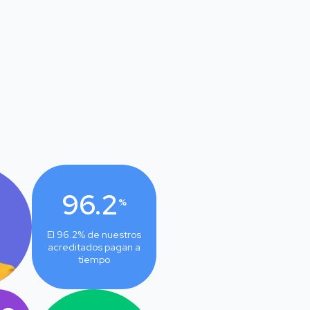
96.2
%
El
96.2
% de nuestros
acreditados pagan a
tiempo