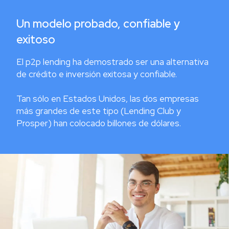
Un modelo probado, confiable y
exitoso
El p2p lending ha demostrado ser una alternativa
de crédito e inversión exitosa y confiable.
Tan sólo en Estados Unidos, las dos empresas
más grandes de este tipo (Lending Club y
Prosper) han colocado billones de dólares.