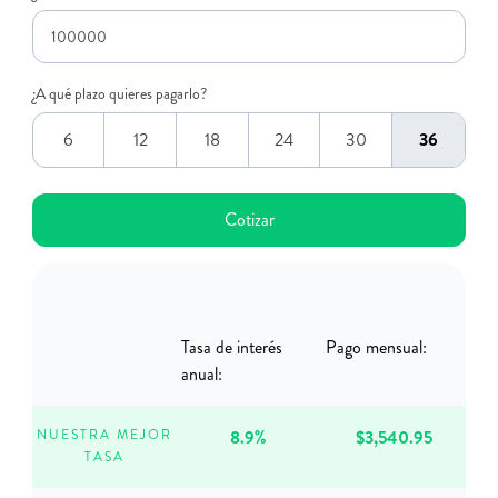
¿A qué plazo quieres pagarlo?
6
12
18
24
30
36
Tasa de interés
Pago mensual:
anual:
8.9%
$3,540.95
NUESTRA MEJOR
TASA