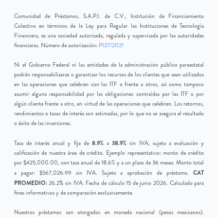
Comunidad de Préstamos, S.A.P.I. de C.V., Institución de Financiamiento
Colectivo en términos de la Ley para Regular las Instituciones de Tecnología
Financiera, es una sociedad autorizada, regulada y supervisada por las autoridades
financieras. Número de autorización:
P127/2021
Ni el Gobierno Federal ni las entidades de la administración pública paraestatal
podrán responsabilizarse o garantizar los recursos de los clientes que sean utilizados
en las operaciones que celebren con las ITF o frente a otros, así como tampoco
asumir alguna responsabilidad por las obligaciones contraídas por las ITF o por
algún cliente frente a otro, en virtud de las operaciones que celebren. Los retornos,
rendimientos o tasas de interés son estimadas, por lo que no se asegura el resultado
o éxito de las inversiones.
8.9%
38.9%
Tasa de interés anual y fija de
a
sin IVA, sujeta a evaluación y
calificación de nuestra área de crédito. Ejemplo representativo: monto de crédito
por $425,000.00, con tasa anual de 18.6% y a un plazo de 36 meses. Monto total
CAT
a pagar: $567,026.99 sin IVA. Sujeto a aprobación de préstamo.
PROMEDIO:
%
26.2
sin IVA. Fecha de cálculo 15 de junio 2026. Calculado para
fines informativos y de comparación exclusivamente.
Nuestros préstamos son otorgados en moneda nacional (pesos mexicanos).