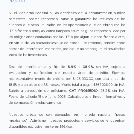
P127/2021
Ni el Gobierno Federal ni las entidades de la administración pública
paraestatal podrán responsabilizarse o garantizar los recursos de los
clientes que sean utilizados en las operaciones que celebren con las
ITF o frente a otros, así como tampoco asumir alguna responsabilidad por
las obligaciones contraídas por las ITF o por algún cliente frente a otro,
en virtud de las operaciones que celebren. Los retornos, rendimientos
o tasas de interés son estimadas, por lo que no se asegura el resultado o
éxito de las inversiones.
Tasa de interés anual y fija de
8.9%
a
38.9%
sin IVA, sujeta a
evaluación y calificación de nuestra área de crédito. Ejemplo
representativo: monto de crédito por $425,000.00, con tasa anual de
18.6% y a un plazo de 36 meses. Monto total a pagar: $567,026.99 sin IVA.
Sujeto a aprobación de préstamo.
CAT PROMEDIO:
26.2
%
sin IVA.
Fecha de cálculo 15 de junio 2026. Calculado para fines informativos y
de comparación exclusivamente.
Nuestros préstamos son otorgados en moneda nacional (pesos
mexicanos). Asimismo, nuestros productos y servicios se encuentran
disponibles exclusivamente en México.