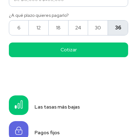
¿A qué plazo quieres pagarlo?
6
12
18
24
30
36
Las tasas más bajas
Pagos fijos