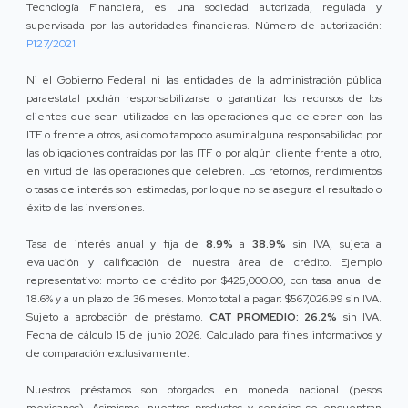
Tecnología Financiera, es una sociedad autorizada, regulada y
supervisada por las autoridades financieras. Número de autorización:
P127/2021
Ni el Gobierno Federal ni las entidades de la administración pública
paraestatal podrán responsabilizarse o garantizar los recursos de los
clientes que sean utilizados en las operaciones que celebren con las
ITF o frente a otros, así como tampoco asumir alguna responsabilidad por
las obligaciones contraídas por las ITF o por algún cliente frente a otro,
en virtud de las operaciones que celebren. Los retornos, rendimientos
o tasas de interés son estimadas, por lo que no se asegura el resultado o
éxito de las inversiones.
Tasa de interés anual y fija de
8.9%
a
38.9%
sin IVA, sujeta a
evaluación y calificación de nuestra área de crédito. Ejemplo
representativo: monto de crédito por $425,000.00, con tasa anual de
18.6% y a un plazo de 36 meses. Monto total a pagar: $567,026.99 sin IVA.
Sujeto a aprobación de préstamo.
CAT PROMEDIO: 26.2%
sin IVA.
Fecha de cálculo 15 de junio 2026. Calculado para fines informativos y
de comparación exclusivamente.
Nuestros préstamos son otorgados en moneda nacional (pesos
mexicanos). Asimismo, nuestros productos y servicios se encuentran