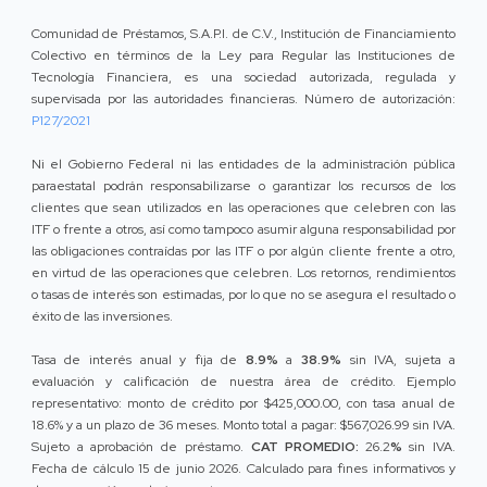
Comunidad de Préstamos, S.A.P.I. de C.V., Institución de Financiamiento
Colectivo en términos de la Ley para Regular las Instituciones de
Tecnología Financiera, es una sociedad autorizada, regulada y
supervisada por las autoridades financieras. Número de autorización:
P127/2021
Ni el Gobierno Federal ni las entidades de la administración pública
paraestatal podrán responsabilizarse o garantizar los recursos de los
clientes que sean utilizados en las operaciones que celebren con las
ITF o frente a otros, así como tampoco asumir alguna responsabilidad por
las obligaciones contraídas por las ITF o por algún cliente frente a otro,
en virtud de las operaciones que celebren. Los retornos, rendimientos
o tasas de interés son estimadas, por lo que no se asegura el resultado o
éxito de las inversiones.
Tasa de interés anual y fija de
8.9%
a
38.9%
sin IVA, sujeta a
evaluación y calificación de nuestra área de crédito. Ejemplo
representativo: monto de crédito por $425,000.00, con tasa anual de
18.6% y a un plazo de 36 meses. Monto total a pagar: $567,026.99 sin IVA.
Sujeto a aprobación de préstamo.
CAT PROMEDIO:
26.2
%
sin IVA.
Fecha de cálculo 15 de junio 2026. Calculado para fines informativos y