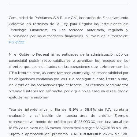
Comunidad de Préstamos, S.A.P.I. de C.V., Institución de Financiamiento
Colectivo en términos de la Ley para Regular las Instituciones de
Tecnología Financiera, es una sociedad autorizada, regulada y
supervisada por las autoridades financieras. Número de autorización:
P127/2021
Ni el Gobierno Federal ni las entidades de la administración pública
paraestatal podrán responsabilizarse o garantizar los recursos de los
clientes que sean utilizados en las operaciones que celebren con las
ITF o frente a otros, así como tampoco asumir alguna responsabilidad por
las obligaciones contraídas por las ITF o por algún cliente frente a otro,
en virtud de las operaciones que celebren. Los retornos, rendimientos
o tasas de interés son estimadas, por lo que no se asegura el resultado o
éxito de las inversiones.
Tasa de interés anual y fija de
8.9%
a
38.9%
sin IVA, sujeta a
evaluación y calificación de nuestra área de crédito. Ejemplo
representativo: monto de crédito por $425,000.00, con tasa anual de
18.6% y a un plazo de 36 meses. Monto total a pagar: $567,026.99 sin IVA.
Sujeto a aprobación de préstamo.
CAT PROMEDIO:
26.2
%
sin IVA.