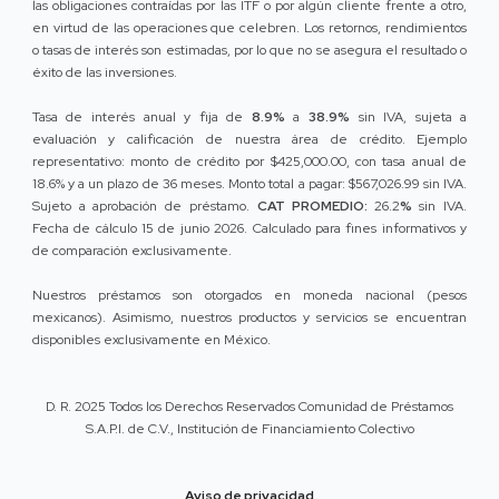
las obligaciones contraídas por las ITF o por algún cliente frente a otro,
en virtud de las operaciones que celebren. Los retornos, rendimientos
o tasas de interés son estimadas, por lo que no se asegura el resultado o
éxito de las inversiones.
Tasa de interés anual y fija de
8.9%
a
38.9%
sin IVA, sujeta a
evaluación y calificación de nuestra área de crédito. Ejemplo
representativo: monto de crédito por $425,000.00, con tasa anual de
18.6% y a un plazo de 36 meses. Monto total a pagar: $567,026.99 sin IVA.
Sujeto a aprobación de préstamo.
CAT PROMEDIO:
26.2
%
sin IVA.
Fecha de cálculo 15 de junio 2026. Calculado para fines informativos y
de comparación exclusivamente.
Nuestros préstamos son otorgados en moneda nacional (pesos
mexicanos). Asimismo, nuestros productos y servicios se encuentran
disponibles exclusivamente en México.
D. R. 2025 Todos los Derechos Reservados Comunidad de Préstamos
S.A.P.I. de C.V., Institución de Financiamiento Colectivo
Aviso de privacidad