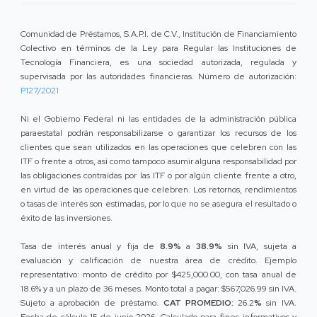
Comunidad de Préstamos, S.A.P.I. de C.V., Institución de Financiamiento
Colectivo en términos de la Ley para Regular las Instituciones de
Tecnología Financiera, es una sociedad autorizada, regulada y
supervisada por las autoridades financieras. Número de autorización:
P127/2021
Ni el Gobierno Federal ni las entidades de la administración pública
paraestatal podrán responsabilizarse o garantizar los recursos de los
clientes que sean utilizados en las operaciones que celebren con las
ITF o frente a otros, así como tampoco asumir alguna responsabilidad por
las obligaciones contraídas por las ITF o por algún cliente frente a otro,
en virtud de las operaciones que celebren. Los retornos, rendimientos
o tasas de interés son estimadas, por lo que no se asegura el resultado o
éxito de las inversiones.
Tasa de interés anual y fija de
8.9%
a
38.9%
sin IVA, sujeta a
evaluación y calificación de nuestra área de crédito. Ejemplo
representativo: monto de crédito por $425,000.00, con tasa anual de
18.6% y a un plazo de 36 meses. Monto total a pagar: $567,026.99 sin IVA.
Sujeto a aprobación de préstamo.
CAT PROMEDIO:
26.2
%
sin IVA.
Fecha de cálculo 15 de junio 2026. Calculado para fines informativos y