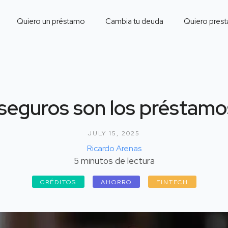
Quiero un préstamo
Cambia tu deuda
Quiero prest
seguros son los préstamos
JULY 15, 2025
Ricardo Arenas
5
minutos de lectura
CRÉDITOS
AHORRO
FINTECH