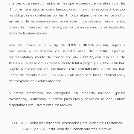
clientes que sean utilizados en las operaciones que celebren con las
ITF o frente a otros, así como tampoco asumir alguna responsabilidad por
las obligaciones contraídas por las ITF o por algún cliente frente a otro,
en virtud de las operaciones que celebren. Los retornos, rendimientos
o tasas de interés son estimadas, por lo que no se asegura el resultado o
éxito de las inversiones.
Tasa de interés anual y fija de
8.9%
a
38.9%
sin IVA, sujeta a
evaluación y calificación de nuestra área de crédito. Ejemplo
representativo: monto de crédito por $425,000.00, con tasa anual de
18.6% y a un plazo de 36 meses. Monto total a pagar: $567,026.99 sin IVA.
Sujeto a aprobación de préstamo.
CAT PROMEDIO:
26.2
%
sin IVA.
Fecha de cálculo 15 de junio 2026. Calculado para fines informativos y
de comparación exclusivamente.
Nuestros préstamos son otorgados en moneda nacional (pesos
mexicanos). Asimismo, nuestros productos y servicios se encuentran
disponibles exclusivamente en México.
D. R. 2025 Todos los Derechos Reservados Comunidad de Préstamos
S.A.P.I. de C.V., Institución de Financiamiento Colectivo