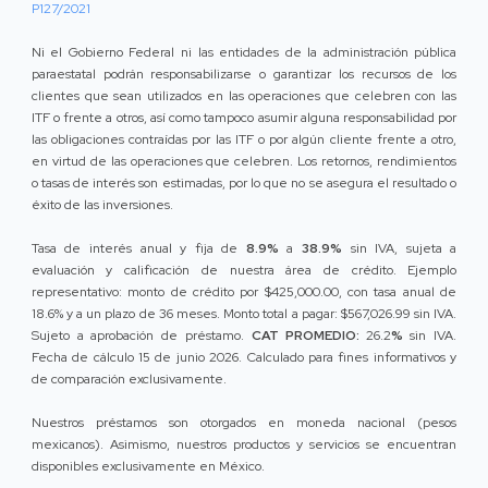
P127/2021
Ni el Gobierno Federal ni las entidades de la administración pública
paraestatal podrán responsabilizarse o garantizar los recursos de los
clientes que sean utilizados en las operaciones que celebren con las
ITF o frente a otros, así como tampoco asumir alguna responsabilidad por
las obligaciones contraídas por las ITF o por algún cliente frente a otro,
en virtud de las operaciones que celebren. Los retornos, rendimientos
o tasas de interés son estimadas, por lo que no se asegura el resultado o
éxito de las inversiones.
Tasa de interés anual y fija de
8.9%
a
38.9%
sin IVA, sujeta a
evaluación y calificación de nuestra área de crédito. Ejemplo
representativo: monto de crédito por $425,000.00, con tasa anual de
18.6% y a un plazo de 36 meses. Monto total a pagar: $567,026.99 sin IVA.
Sujeto a aprobación de préstamo.
CAT PROMEDIO:
26.2
%
sin IVA.
Fecha de cálculo 15 de junio 2026. Calculado para fines informativos y
de comparación exclusivamente.
Nuestros préstamos son otorgados en moneda nacional (pesos
mexicanos). Asimismo, nuestros productos y servicios se encuentran
disponibles exclusivamente en México.