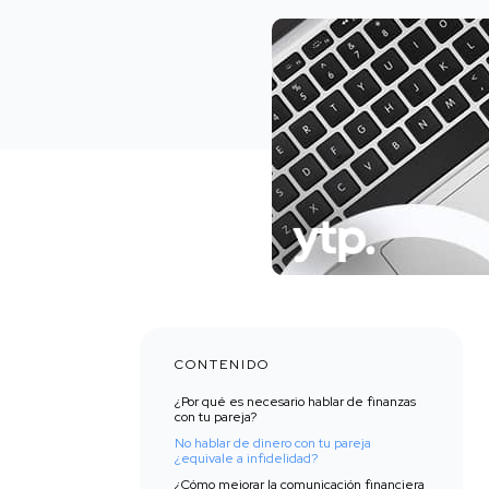
CONTENIDO
¿Por qué es necesario hablar de finanzas
con tu pareja?
No hablar de dinero con tu pareja
¿equivale a infidelidad?
¿Cómo mejorar la comunicación financiera