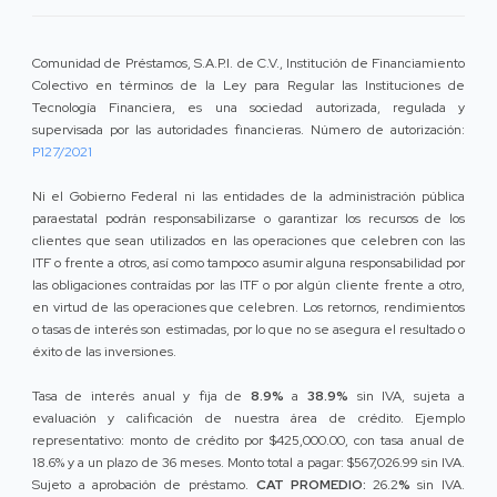
Comunidad de Préstamos, S.A.P.I. de C.V., Institución de Financiamiento
Colectivo en términos de la Ley para Regular las Instituciones de
Tecnología Financiera, es una sociedad autorizada, regulada y
supervisada por las autoridades financieras. Número de autorización:
P127/2021
Ni el Gobierno Federal ni las entidades de la administración pública
paraestatal podrán responsabilizarse o garantizar los recursos de los
clientes que sean utilizados en las operaciones que celebren con las
ITF o frente a otros, así como tampoco asumir alguna responsabilidad por
las obligaciones contraídas por las ITF o por algún cliente frente a otro,
en virtud de las operaciones que celebren. Los retornos, rendimientos
o tasas de interés son estimadas, por lo que no se asegura el resultado o
éxito de las inversiones.
Tasa de interés anual y fija de
8.9%
a
38.9%
sin IVA, sujeta a
evaluación y calificación de nuestra área de crédito. Ejemplo
representativo: monto de crédito por $425,000.00, con tasa anual de
18.6% y a un plazo de 36 meses. Monto total a pagar: $567,026.99 sin IVA.
Sujeto a aprobación de préstamo.
CAT PROMEDIO:
26.2
%
sin IVA.