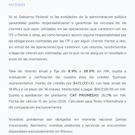
P127/2021
Ni el Gobierno Federal ni las entidades de la administración pública
paraestatal podrán responsabilizarse o garantizar los recursos de los
clientes que sean utilizados en las operaciones que celebren con las
ITF o frente a otros, así como tampoco asumir alguna responsabilidad por
las obligaciones contraídas por las ITF o por algún cliente frente a otro,
en virtud de las operaciones que celebren. Los retornos, rendimientos
o tasas de interés son estimadas, por lo que no se asegura el resultado o
éxito de las inversiones.
Tasa de interés anual y fija de
8.9%
a
38.9%
sin IVA, sujeta a
evaluación y calificación de nuestra área de crédito. Ejemplo
representativo: monto de crédito por $425,000.00, con tasa anual de
18.6% y a un plazo de 36 meses. Monto total a pagar: $567,026.99 sin IVA.
Sujeto a aprobación de préstamo.
CAT PROMEDIO:
26.2
%
sin IVA.
Fecha de cálculo 15 de junio 2026. Calculado para fines informativos y
de comparación exclusivamente.
Nuestros préstamos son otorgados en moneda nacional (pesos
mexicanos). Asimismo, nuestros productos y servicios se encuentran
disponibles exclusivamente en México.