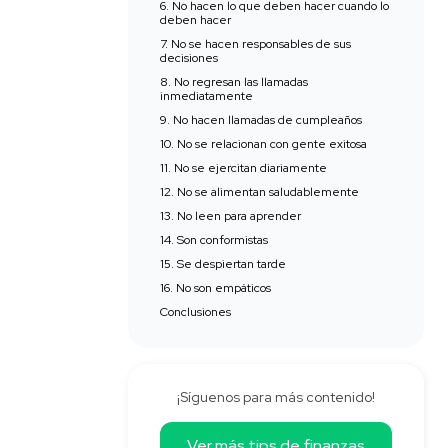
6. No hacen lo que deben hacer cuando lo
deben hacer
7. No se hacen responsables de sus
decisiones
8. No regresan las llamadas
inmediatamente
9. No hacen llamadas de cumpleaños
10. No se relacionan con gente exitosa
11. No se ejercitan diariamente
12. No se alimentan saludablemente
13. No leen para aprender
14. Son conformistas
15. Se despiertan tarde
16. No son empáticos
Conclusiones
¡Síguenos para más contenido!
Ver más tips de finanzas